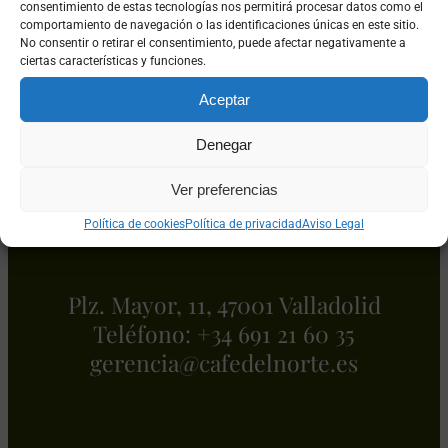
consentimiento de estas tecnologías nos permitirá procesar datos como el
comportamiento de navegación o las identificaciones únicas en este sitio.
No consentir o retirar el consentimiento, puede afectar negativamente a
ciertas características y funciones.
Aceptar
Denegar
Ver preferencias
RESERVAR
Política de cookies
Política de privacidad
Aviso Legal
Plz. Mayor, 11, 47001 Valladolid
Teléfono: +34 691 21 60 35
se.etronledefac@aicnereg